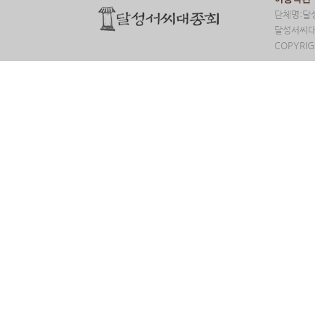
단체명:달성
달성서씨대종
COPYRIG