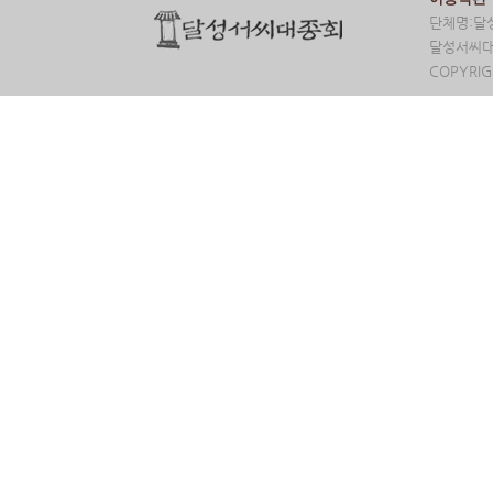
단체명:달성
달성서씨대종
COPYRIG