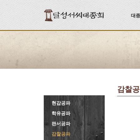
대
감찰공
현감공파
학유공파
판서공파
감찰공파