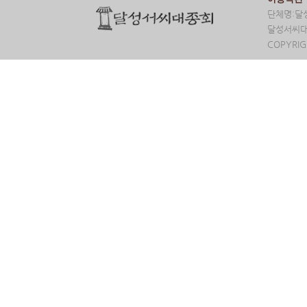
단체명:달성
달성서씨대종
COPYRIG