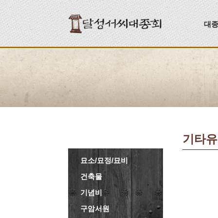
대
기타유
묘소/묘정/묘비
건축물
기념비
구암서원