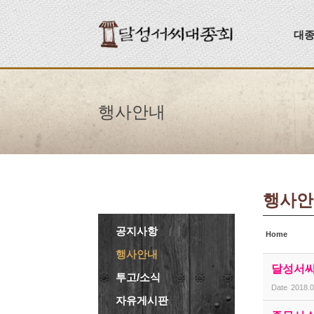
Sketchbook5, 스케치북5
Sketchbook5, 스케치북5
대
행사안내
행사안
공지사항
Home
행사안내
달성서씨
투고/소식
Date
2018.0
자유게시판