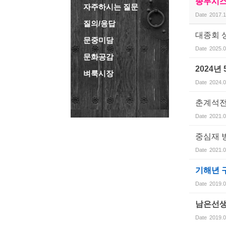
종무시스
자주하시는 질문
Date
2017.1
질의/응답
대종회 
문중미담
Date
2025.0
문화공감
2024년
벼룩시장
Date
2024.0
춘계석
Date
2021.0
중심재 
Date
2021.0
기해년 
Date
2019.0
남은선생
Date
2019.0