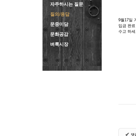
자주하시는 질문
질의/응답
9월17일
문중미담
입금 완료
수고 하세
문화공감
벼룩시장
✔
댓