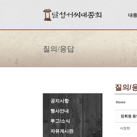
Sketchbook5, 스케치북5
Sketchbook5, 스케치북5
대
질의/응답
질의/
공지사항
Home
행사안내
정회원 등
투고/소식
서정헌
자유게시판