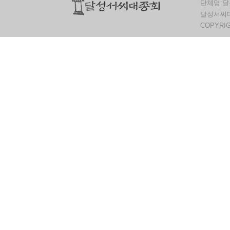
단체명:달
달성서씨대종
COPYRI