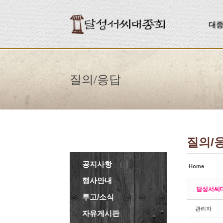
Sketchbook5, 스케치북5
Sketchbook5, 스케치북5
대
질의/응답
질의/
공지사항
Home
행사안내
달성서씨대
투고/소식
관리자
자유게시판