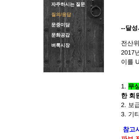
자주하시는 질문
질의/응답
문중미담
--달
문화공감
전산위
벼룩시장
201
이를 U
-
1.
무
한 회
2. 보
3. 
참고
파보 