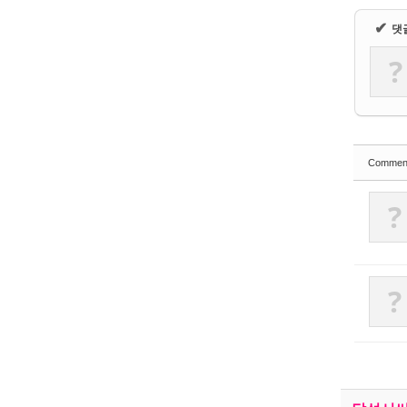
✔
댓
?
Commen
?
?