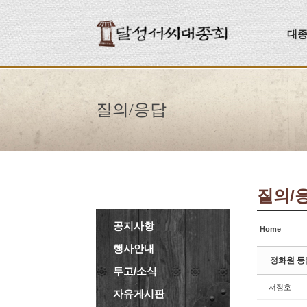
Sketchbook5, 스케치북5
Sketchbook5, 스케치북5
대
질의/응답
질의/
공지사항
Home
행사안내
정화원 등
투고/소식
서정호
자유게시판