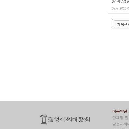
종파,항
Date
2025.0
이용약관
단체명:달
달성서씨대종