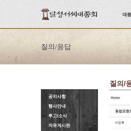
Sketchbook5, 스케치북5
Sketchbook5, 스케치북5
대
질의/응답
질의/
공지사항
Home
행사안내
등업요청
투고/소식
서정록
자유게시판