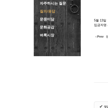
자주하시는 질문
질의/응답
문중미담
5월 13일
입금자명
문화공감
벼룩시장
Prev
등
✔
댓